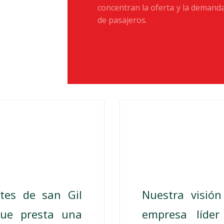
concentran la oferta y la demanda
de pasajeros.
n
tes de san Gil
Nuestra visió
que presta una
empresa líde