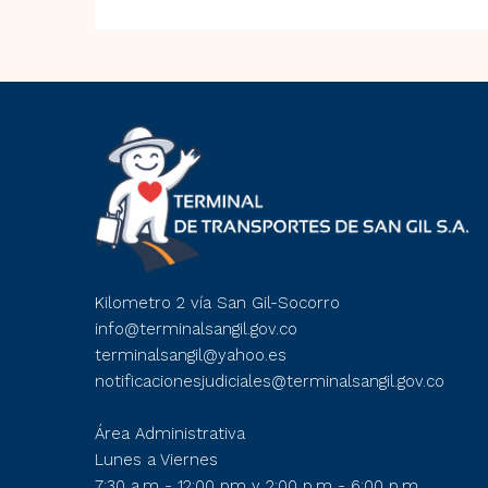
Kilometro 2 vía San Gil-Socorro
info@terminalsangil.gov.co
terminalsangil@yahoo.es
notificacionesjudiciales@terminalsangil.gov.co
Área Administrativa
Lunes a Viernes
7:30 a.m - 12:00 pm y 2:00 p.m - 6:00 p.m.